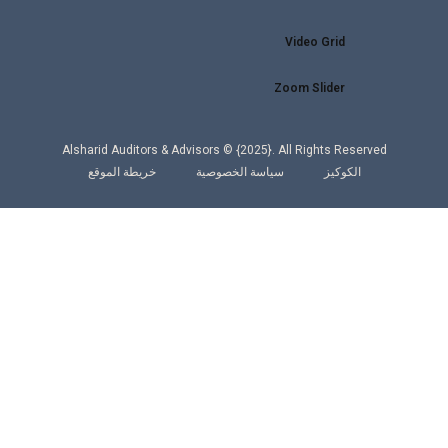
Video Grid
Zoom Slider
Alsharid Auditors & Advisors © {2025}. All Rights Reserved
الكوكيز
سياسة الخصوصية
خريطة الموقع
WhatsApp
البريد الإلكتروني
Linkedin