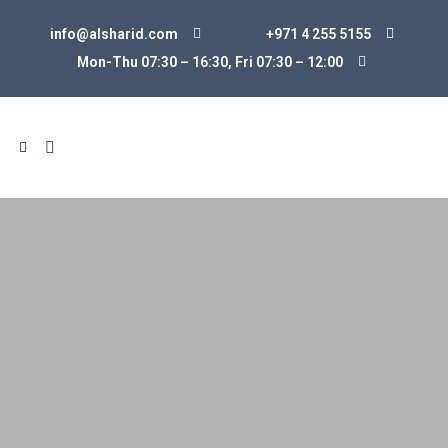
info@alsharid.com
+971 4 255 5155
Mon-Thu 07:30 – 16:30, Fri 07:30
–
12:00