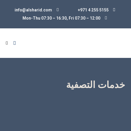
info@alsharid.com
+971 4 255 5155
Mon-Thu 07:30 – 16:30, Fri 07:30
–
12:00
خدمات التصفية
يمكنك الحصول على مساعدة في تصفية أصول شركتك ،
وتسوية الالتزامات المستحقة والمحاسبة عن المعاملات
وفقًا للوائح ذات الصلة والمعايير الدولية لإعداد التقارير