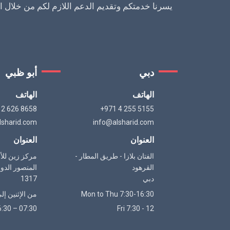
يسرنا خدمتكم وتقديم الدعم اللازم لكم من خلال الت
دبي
أبو ظبي
الهاتف
الهاتف
 2 626 8658
+971 4 255 5155
lsharid.com
info@alsharid.com
العنوان
العنوان
الفتان بلازا - طريق المطار -
مركز زين للأ
القرهود
دبي
1317
Mon to Thu 7:30-16:30
من الإثنين إل
07:30 – 16:30
Fri 7:30 - 12