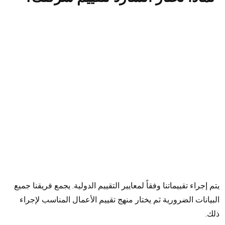
نحن نفتخر بالخبرة التي يتمتع بها خبراء تقييم الأعمال لدينا
في العديد من الصناعات المختلفة.
تتم خدمات تقييم الشركات لدينا بقيادة خبراؤنا ويتم إجراؤها
باستخدام أدوات تحليل البيانات المتقدمة الخاصة بنا.
يتم إجراء تقييماتنا وفقاً لمعايير التقييم الدولية. يجمع فريقنا جميع
البيانات الضرورية ثم يختار منهج تقييم الأعمال المناسب لإجراء
ذلك.