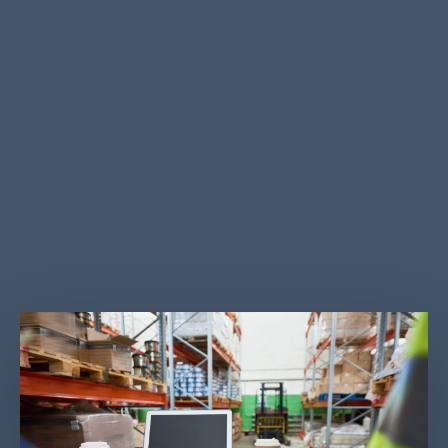
المخزون الموجودة ، وتوثيق الكميات الموجودة ، ثم
مقارنتها ببيانات المحاسبة المسجلة في نفس التاريخ.
يساعد الجرد المادي المنتظم للمخزونات من وقت لآخر في
تنفيذ ضوابط صارمة عليها والتي بدورها تمنع الاحتيال
والخطأ. إن استخدام خدمة جرد المخزون التي نقدمها يعني
أنه يمكنك الاستعانة بمصادر خارجية لهذه المهمة لفريقنا
المؤهل تأهيلا عاليا.