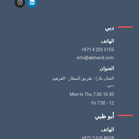
دبي
الهاتف
+971 4 255 5155
info@alsharid.com
العنوان
الفتان بلازا - طريق المطار - القرهود
دبي
Mon to Thu 7:30-16:30
Fri 7:30 - 12
أبو ظبي
الهاتف
+971 2 626 8658