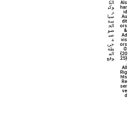
Als
الك
har
وكي
id
ز
Au
سيا
dit
سة
ors
الخ
&
صو
Ad
صي
vis
ة
ors
خري
©
طة
{20
الم
25}
وقع
.
All
Rig
hts
Re
ser
ve
d