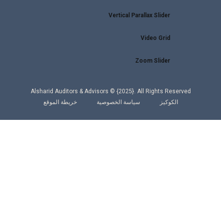
Vertical Parallax Slider
Video Grid
Zoom Slider
Alsharid Auditors & Advisors © {2025}. All Rights Reserved
الكوكيز
سياسة الخصوصية
خريطة الموقع
WhatsApp
البريد الإلكتروني
Linkedin