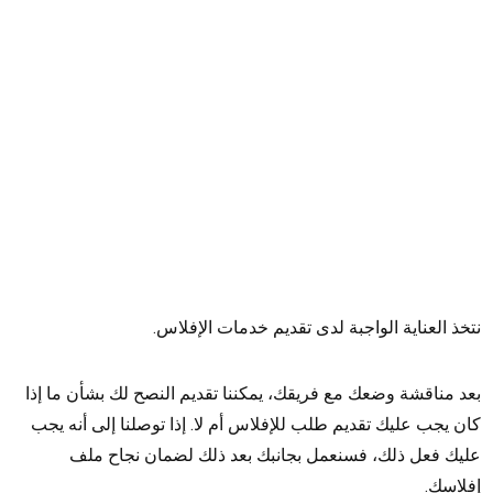
مساعدة العميل في حال قبول طلبه من قبل المحكمة
لترشيح أمين التفليسة , حيث أن الشركاء في شركة الشارد
معتمدون في محاكم دولة الامارات كخبراء وأمناء ولديهم
خبرة وممارسة واسعة و متنوعة في إدارة المؤسسات و
الشركات.
خذ العناية الواجبة لدى تقديم خدمات الإفلاس.
د مناقشة وضعك مع فريقك، يمكننا تقديم النصح لك بشأن ما إذا
ن يجب عليك تقديم طلب للإفلاس أم لا. إذا توصلنا إلى أنه يجب
يك فعل ذلك، فسنعمل بجانبك بعد ذلك لضمان نجاح ملف
لاسك.