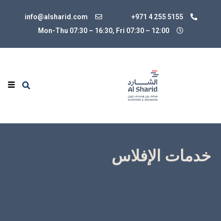
info@alsharid.com
+971 4 255 5155
Mon-Thu 07:30 – 16:30, Fri 07:30
–
12:00
خدمات الإفلاس
نقدم النصح العملاء الذين يواجهون صعوبات مالية في
كياناتهم ومتابعة إجراءات الإفلاس استناداً الى المرسوم