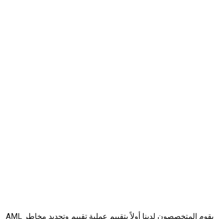
يقوم المتخصصون لدينا أولاً بتقييم عملية تقييم وتحديد مخاطر AML